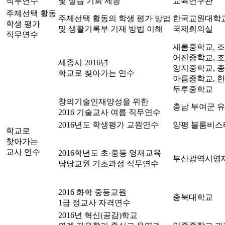
직무연수
및 실습 기회 제공
교육연구관
주제선택 활동
주제선택 활동의 학생 평가 방법
한국교원대학
학생 평가
및 생활기록부 기재 방법 이해
국제회의실
직무연수
새롬중학교, 
어진중학교, 
세종시 2016년
양지중학교, 
학교로 찾아가는 연수
아름중학교, 
두루중학교
창의기술인재양성을 위한
충남 부여군 
2016 기술교사 여름 직무연수
2016년도 학생평가 교원연수
양평 블룸비스
학교로
찾아가는
교사 연수
2016학년도 초·중등 영재교육
부산광역시영
담당교원 기초과정 직무연수
2016 화학 중등교원
충북대학교
1급 정교사 자격연수
2016년 혁신(공감)학교