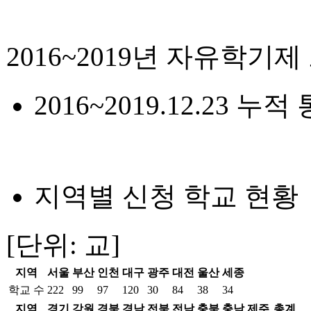
2016~2019년 자유학기
2016~2019.12.23 누적 
지역별 신청 학교 현황
[단위: 교]
지역
서울
부산
인천
대구
광주
대전
울산
세종
학교 수
222
99
97
120
30
84
38
34
지역
경기
강원
경북
경남
전북
전남
충북
충남
제주
총계