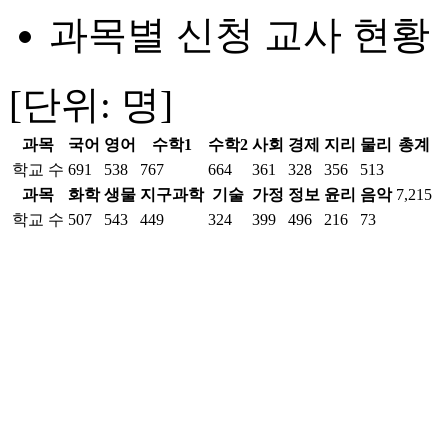
과목별 신청 교사 현황
[단위: 명]
과목
국어
영어
수학1
수학2
사회
경제
지리
물리
총계
학교 수
691
538
767
664
361
328
356
513
과목
화학
생물
지구과학
기술
가정
정보
윤리
음악
7,215
학교 수
507
543
449
324
399
496
216
73