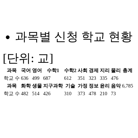
과목별 신청 학교 현황
[단위: 교]
과목
국어
영어
수학1
수학2
사회
경제
지리
물리
총계
학교 수
636
499
687
612
351
323
335
476
과목
화학
생물
지구과학
기술
가정
정보
윤리
음악
6,785
학교 수
482
514
426
310
373
478
210
73