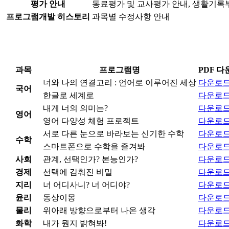
평가 안내
동료평가 및 교사평가 안내, 생활기록
프로그램개발 히스토리
과목별 수정사항 안내
과목
프로그램명
PDF 
너와 나의 연결고리 : 언어로 이루어진 세상
다운로
국어
한글로 세계로
다운로
내게 너의 의미는?
다운로
영어
영어 다양성 체험 프로젝트
다운로
서로 다른 눈으로 바라보는 신기한 수학
다운로
수학
스마트폰으로 수학을 즐겨봐
다운로
사회
관계, 선택인가? 본능인가?
다운로
경제
선택에 감춰진 비밀
다운로
지리
너 어디사니? 너 어디야?
다운로
윤리
동상이몽
다운로
물리
위아래 방향으로부터 나온 생각
다운로
화학
내가 뭔지 밝혀봐!
다운로