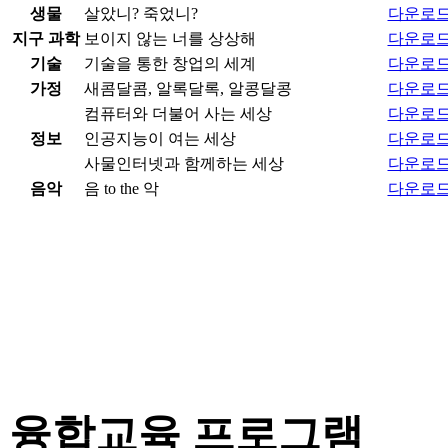
생물
살았니? 죽었니?
다운로
지구 과학
보이지 않는 너를 상상해
다운로
기술
기술을 통한 창업의 세계
다운로
가정
새콤달콤, 알록달록, 알콩달콩
다운로
컴퓨터와 더불어 사는 세상
다운로
정보
인공지능이 여는 세상
다운로
사물인터넷과 함께하는 세상
다운로
음악
음 to the 악
다운로
융합교육 프로그램