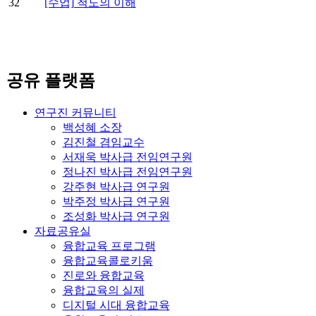
32
[수업] 척도의 이해
공유 플랫폼
연구진 커뮤니티
백성혜 소장
김진철 겸임교수
서재욱 박사급 전임연구원
정나진 박사급 전임연구원
강주현 박사급 연구원
박주정 박사급 연구원
조성화 박사급 연구원
자료공유실
융합교육 프로그램
융합교육콜로키움
진로와 융합교육
융합교육의 실제
디지털 시대 융합교육