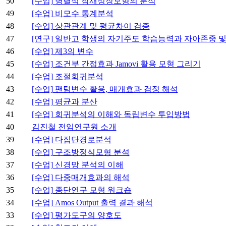
50
[수업] 병렬식 잠재성장모형의 분석
49
[수업] 비모수 통계분석
48
[수업] 상관관계 및 평균차이 검증
47
[연구] 일반고 학생의 자기주도 학습능력과 자아존중 
46
[수업] 제3의 변수
45
[수업] 조건부 간접효과 Jamovi 활용 모형 그리기
44
[수업] 조절회귀분석
43
[수업] 팬텀변수 활용, 매개효과 검정 해석
42
[수업] 평균과 분산
41
[수업] 회귀분석의 이해와 독립변수 투입방법
40
김진철 전임연구원 소개
39
[수업] 다집단경로분석
38
[수업] 구조방정식모형 분석
37
[수업] 신경망 분석의 이해
36
[수업] 다중매개효과의 해석
35
[수업] 종단연구 모형 워크숍
34
[수업] Amos Output 출력 결과 해석
33
[수업] 평가도구의 양호도