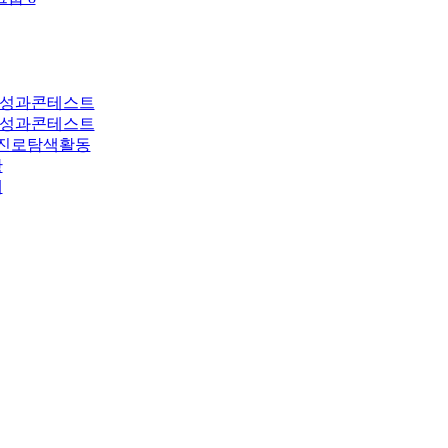
 성과콘테스트
 성과콘테스트
진로탐색활동
황
개